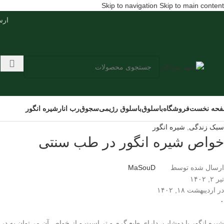
Skip to navigation
Skip to main content
ارسال س
حه نخست
فروشگاه
باسلوق
باسلوق رژیمی
سجوق
رب انار
شیره انگور
سبک زندگی
,
شیره انگور
خواص شیره انگور در طب سنتی
ارسال شده توسط
MaSouD
تیر ۲, ۱۴۰۲
در اردیبهشت ۱۸, ۱۴۰۲
۰
شیره انگور یا دوشاب، دارای طبع گرم و تر است و از خواص آن می‌توان به در