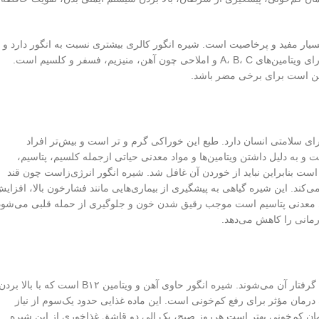
بسیار مفید و پرخاصیت است. شیره انگور کالری بیشتری نسبت به انگور دارد و
مصرف میزان کمی از آن باعث تأمین انرژی موردنیاز بدن می‌شود. این شهد دارای ویتامین‌های A، B، C و املاحی چون آهن، منیزیم، فسفر و کلسیم است.
کن است برای برخی مضر باشد.
ای سلامتی انسان دارد. طبع این خوراکی گرم و تر است و بیش‌تر افراد
 و به دلیل داشتن ویتامین‌ها و مواد معدنی حیاتی ازجمله کلسیم، پتاسیم،
 ایمنی بدن بسیار مفید است بنابراین نباید از خوردن آن غافل شد. شیره انگور انرژی‌زاست چون قند
ی‌کند. این شیره گیاهی به پیشگیری از بیماری‌هایی مانند فشارخون بالا، افزای
‌ی معدنی پتاسیم است موجب رقیق شدن خون و جلوگیری از حمله قلبی می‌شود
مانی را کاهش می‌دهد.
کم‌خونی بیماری است که اغلب افراد به‌ویژه خانم‌ها به دلیل رژیم غذایی ناسالم گرفتار آن می‌شوند. شیره انگور حاوی آهن و ویتامین B۱۲ است که با بالا بر
رمان مؤثر برای رفع کم‌خونی است. این ماده غذایی حدود یک‌سوم از نیاز
 درمان کم‌خونی بهتر است هرروز صبح، یک الی دو قاشق غذاخوری از این شیره