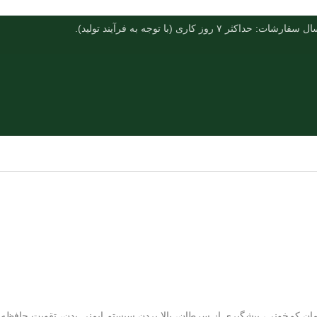
فارشات: حداکثر ۷ روز کاری (با توجه به فرآیند تولید).
مان کم‌خونی، پیشگیری از سرطان، بالا بردن سیستم ایمنی بدن، تقویت حافظه 