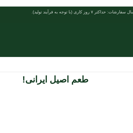
فارشات: حداکثر ۷ روز کاری (با توجه به فرآیند تولید).
طعم اصیل ایرانی!