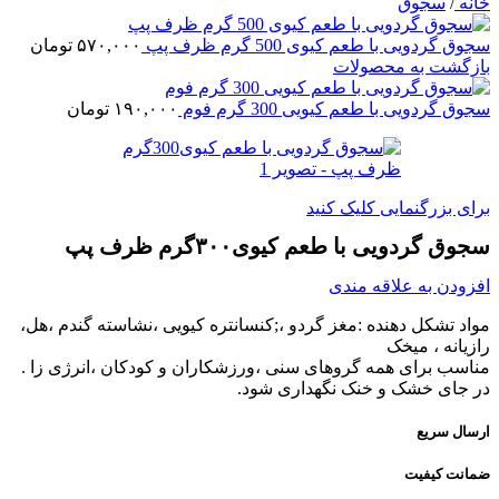
خانه
/
سجوق
سجوق گردویی با طعم کیوی 500 گرم ظرف پپ
۵۷۰,۰۰۰
تومان
بازگشت به محصولات
سجوق گردویی با طعم کیویی 300 گرم فوم
۱۹۰,۰۰۰
تومان
برای بزرگنمایی کلیک کنید
سجوق گردویی با طعم کیوی۳۰۰گرم ظرف پپ
افزودن به علاقه مندی
مواد تشکل دهنده :مغز گردو ،;کنسانتره کیویی ،نشاسته گندم ،هل،
رازیانه ، میخک
مناسب برای همه گروهای سنی ،ورزشکاران و کودکان ،انرژی زا .
در جای خشک و خنک نگهداری شود.
ارسال سریع
ضمانت کیفیت