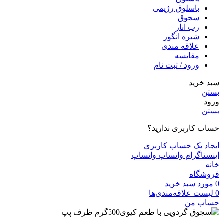
باسلوق رژیمی
سجوق
رب انار
شیره انگور
علاقه مندی
مقايسه
ورود / ثبت نام
سبد خرید
بستن
ورود
بستن
حساب کاربری ندارید؟
ایجاد یک حساب کاربری
اینستاگرام
واتساپ
واتساپ
خانه
فروشگاه
0
مورد
سبد خرید
0
لیست علاقه‌مندی‌ها
حساب من