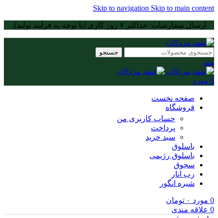
Skip to navigation
Skip to main content
ارسال سفارشات: حداکثر ۷ روز کاری (با توجه به فرآیند تولید).
جستجو
منو
0
مورد
صفحه نخست
فروشگاه
حساب کاربری من
پرداخت
سبد خرید
باسلوق
باسلوق رژیمی
سجوق
رب انار
شیره انگور
0
مورد
۰
تومان
0
علاقه مندی