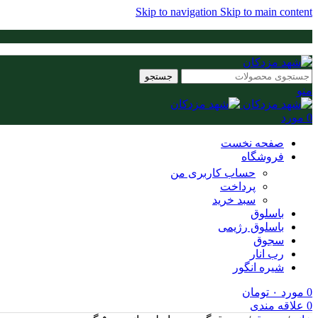
Skip to navigation
Skip to main content
جستجو
منو
0
مورد
صفحه نخست
فروشگاه
حساب کاربری من
پرداخت
سبد خرید
باسلوق
باسلوق رژیمی
سجوق
رب انار
شیره انگور
0
مورد
۰
تومان
0
علاقه مندی