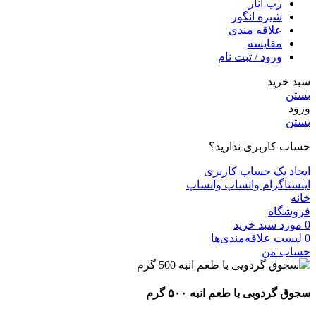
رب انار
شیره انگور
علاقه مندی
مقايسه
ورود / ثبت نام
سبد خرید
بستن
ورود
بستن
حساب کاربری ندارید؟
ایجاد یک حساب کاربری
اینستاگرام
واتساپ
واتساپ
خانه
فروشگاه
0
مورد
سبد خرید
0
لیست علاقه‌مندی‌ها
حساب من
سجوق گردویی با طعم انبه ۵۰۰ گرم