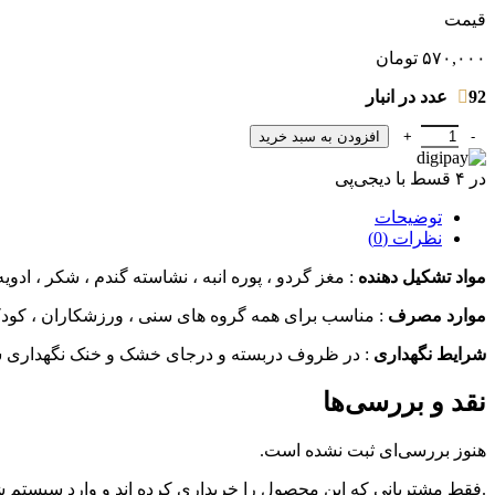
قیمت
۵۷۰,۰۰۰
تومان
92 عدد در انبار
سجوق گردویی با طعم انبه 500 گرم عدد
افزودن به سبد خرید
در ۴ قسط با دیجی‌پی
توضیحات
نظرات (0)
مواد تشکیل دهنده
: مغز گردو ، پوره انبه ، نشاسته گندم ، شکر ، ادویه
موارد مصرف
: مناسب برای همه گروه های سنی ، ورزشکاران ، کودکا
شرایط نگهداری
: در ظروف دربسته و درجای خشک و خنک نگهداری شود
نقد و بررسی‌ها
هنوز بررسی‌ای ثبت نشده است.
.فقط مشتریانی که این محصول را خریداری کرده اند و وارد سیستم شده