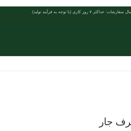
فارشات: حداکثر ۷ روز کاری (با توجه به فرآیند تولید).