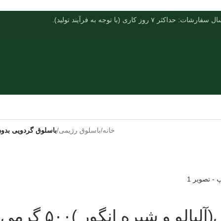
فارشات: حداکثر ۷ روز کاری (با توجه به فرآیند تولید).
خانه
/
باسلوق رژیمی
/
باسلوق گردویی بدون شکر ر
یره انگور )۵۰۰ گرمی ظرف پپ