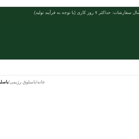
فارشات: حداکثر ۷ روز کاری (با توجه به فرآیند تولید).
خانه
/
باسلوق رژیمی
/
باسلو