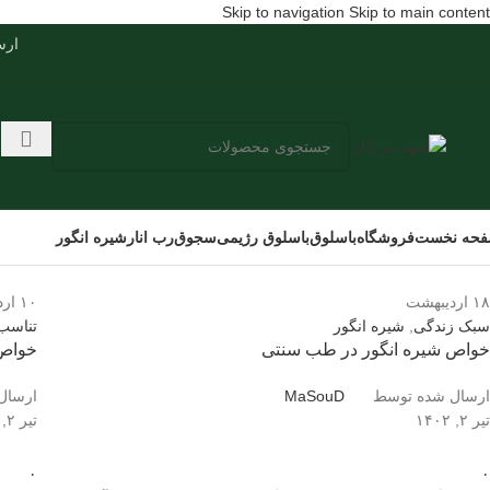
Skip to navigation
Skip to main content
ارسال س
حه نخست
فروشگاه
باسلوق
باسلوق رژیمی
سجوق
رب انار
شیره انگور
۱۸
اردیبهشت
۱۰
ار
سبک زندگی
,
شیره انگور
تناسب 
خواص شیره انگور در طب سنتی
خواص 
ارسال شده توسط
MaSouD
ارسال
تیر ۲, ۱۴۰۲
تیر ۲, ۱۴۰۲
۰
۰