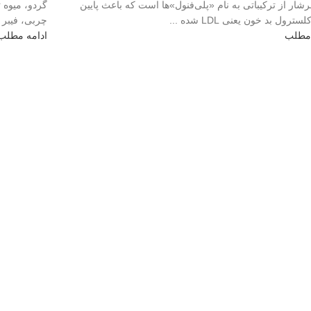
رشار از ترکیباتی به نام «پلی‌فنول‌»ها است که باعث پایین
گردو، میوه 
ترول بد خون یعنی LDL شده ...
چربی، فیبر و
 مطلب
ادامه مطلب