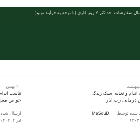
فارشات: حداکثر ۷ روز کاری (با توجه به فرآیند تولید).
دیبهشت
۲۰
بهمن
اندام و تغذیه
,
سبک زندگی
تناسب اندام 
درمانی رب انار
خواص مغز 
 شده توسط
MaSouD
ارسال شده
تیر ۲, ۱۴۰۲
۰