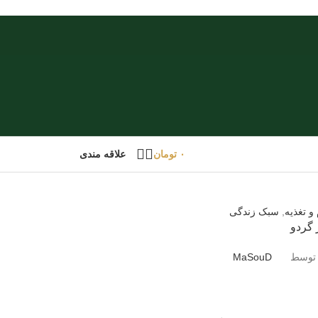
۰
تومان
علاقه مندی
و تغذیه
,
سبک زندگی
گردو
 توسط
MaSouD