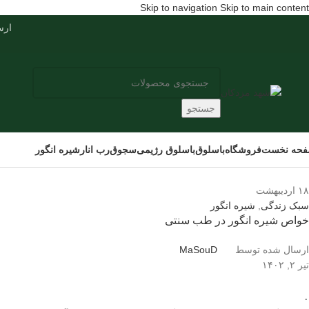
Skip to navigation
Skip to main content
ارسال س
جستجو
حه نخست
فروشگاه
باسلوق
باسلوق رژیمی
سجوق
رب انار
شیره انگور
۱۸
اردیبهشت
سبک زندگی
,
شیره انگور
خواص شیره انگور در طب سنتی
ارسال شده توسط
MaSouD
تیر ۲, ۱۴۰۲
۰