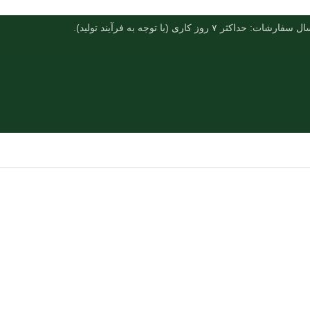
فارشات: حداکثر ۷ روز کاری (با توجه به فرآیند تولید).