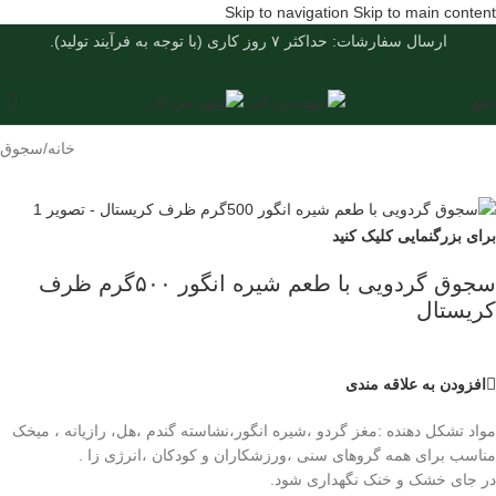
Skip to navigation
Skip to main content
ارسال سفارشات: حداکثر ۷ روز کاری (با توجه به فرآیند تولید).
منو
خانه
/
سجوق
برای بزرگنمایی کلیک کنید
سجوق گردویی با طعم شیره انگور ۵۰۰گرم ظرف
کریستال
افزودن به علاقه مندی
مواد تشکل دهنده :مغز گردو ،شیره انگور،نشاسته گندم ،هل، رازیانه ، میخک
مناسب برای همه گروهای سنی ،ورزشکاران و کودکان ،انرژی زا .
در جای خشک و خنک نگهداری شود.