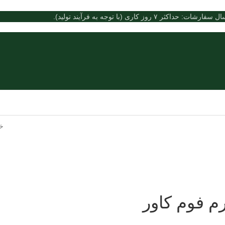
فارشات: حداکثر ۷ روز کاری (با توجه به فرآیند تولید).
خا